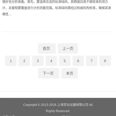
做好充分的准备。首先，要选择合适的标准砝码，其精度应高于被校准的测力
计，且量程要覆盖测力计的测量范围。标准砝码需经过权威机构校准，确保其准
确性…
首页
上一页
1
2
3
4
5
6
7
8
下一页
末页
Copyright © 2013-2026
上海甘坛仪器有限公司
All
Rights Reserved.