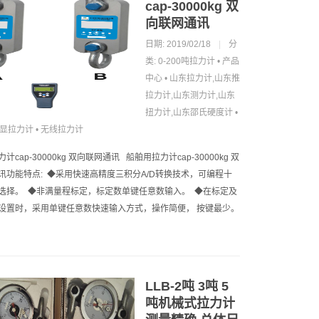
cap-30000kg 双
向联网通讯
日期: 2019/02/18
|
分
类:
0-200吨拉力计
•
产品
中心
•
山东拉力计,山东推
拉力计,山东测力计,山东
扭力计,山东邵氏硬度计
•
显拉力计
•
无线拉力计
计cap-30000kg 双向联网通讯 船舶用拉力计cap-30000kg 双
讯功能特点: ◆采用快速高精度三积分A/D转换技术，可编程十
选择。 ◆非满量程标定，标定数单键任意数输入。 ◆在标定及
设置时，采用单键任意数快速输入方式，操作简便， 按键最少。
LLB-2吨 3吨 5
吨机械式拉力计