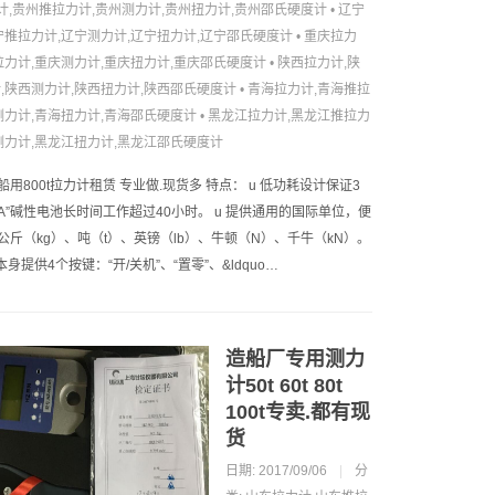
计,贵州推拉力计,贵州测力计,贵州扭力计,贵州邵氏硬度计
•
辽宁
宁推拉力计,辽宁测力计,辽宁扭力计,辽宁邵氏硬度计
•
重庆拉力
拉力计,重庆测力计,重庆扭力计,重庆邵氏硬度计
•
陕西拉力计,陕
,陕西测力计,陕西扭力计,陕西邵氏硬度计
•
青海拉力计,青海推拉
测力计,青海扭力计,青海邵氏硬度计
•
黑龙江拉力计,黑龙江推拉力
测力计,黑龙江扭力计,黑龙江邵氏硬度计
用800t拉力计租赁 专业做.现货多 特点： u 低功耗设计保证3
AA”碱性电池长时间工作超过40小时。 u 提供通用的国际单位，便
公斤（kg）、吨（t）、英镑（lb）、牛顿（N）、千牛（kN）。
本身提供4个按键：“开/关机”、“置零”、&ldquo…
造船厂专用测力
计50t 60t 80t
100t专卖.都有现
货
日期: 2017/09/06
|
分