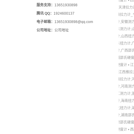
硬度计
•
四
服务支持：
13651930898
•
天津拉力
腾讯 QQ：
1924600137
推拉力计_
电子邮箱：
13651930898@qq.com
计,安徽测
东测力计,
公司地址：
公司地址
计,山西扭
东扭力计,
计,广西邵
疆邵氏硬
硬度计
•
江
•
江西推拉
推拉力计,
计,河南测
江测力计,
计,海南扭
北扭力计,
计,湖南邵
肃邵氏硬
硬度计
•
西