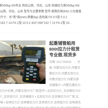
500kg-50t专业 供应山西、河北、山东 机械拉力表500kg-50t
应山西、河北、山东 型号与主要参数 型号 极限负荷(KN) 小分度值
形尺寸：长*宽*高(mm) 质量(kg) 连包装 FX-0.5型 5 0.1
162 7 14 FX-1型 10 0.2 402*268*162 7 15 FX-2型 20…
起重铺管船用
800t拉力计租赁
专业做.现货多
日期: 2017/09/30
|
分
类:
内蒙古拉力计,内蒙古
推拉力计,内蒙古测力计,
内蒙古扭力计,内蒙古邵
氏硬度计
•
内蒙古推拉力
拉力计价格_内蒙古测力计厂家|型号
•
北京拉力计_北京推拉力计
计_北京扭力计_北京硬度计
•
北京拉力计,北京推拉力计厂家,北
价格
•
吉林拉力计,吉林推拉力计,吉林测力计,吉林扭力计,吉林邵氏