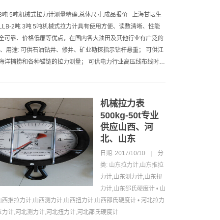
吨 3吨 5吨机械式拉力计测量精确.总体尺寸.成品报价 上海甘坛生
LLB-2吨 3吨 5吨机械式拉力计具有使用方便、读数清晰、性能
全可靠、价格低廉等优点，在国内各大油田及其他行业有广泛的
一、用途: 可供石油钻井、修井、矿业勘探指示钻杆悬重； 可供江
海洋捕捞和各种锚链的拉力测量； 可供电力行业高压线布线时…
机械拉力表
500kg-50t专业
供应山西、河
北、山东
日期: 2017/10/10
|
分
类:
山东拉力计,山东推拉
力计,山东测力计,山东扭
力计,山东邵氏硬度计
•
山
山西推拉力计,山西测力计,山西扭力计,山西邵氏硬度计
•
河北拉力
拉力计,河北测力计,河北扭力计,河北邵氏硬度计