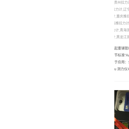
•
贵州拉力
拉力计,辽
计,重庆推
西推拉力计
力计,青海
计,黑龙江
起重铺管船
节标准“
于应用：
u 测力仪