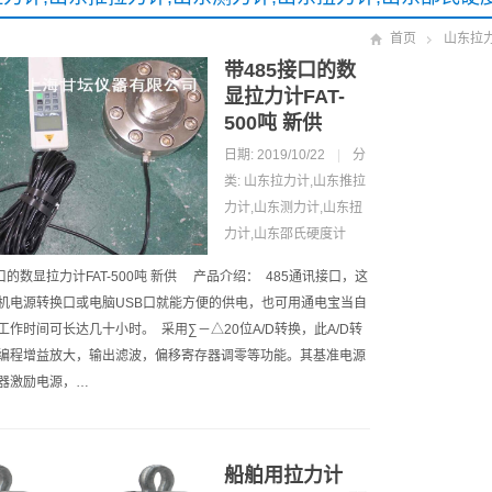
首页
山东拉力
带485接口的数
显拉力计FAT-
500吨 新供
日期: 2019/10/22
|
分
类:
山东拉力计,山东推拉
力计,山东测力计,山东扭
力计,山东邵氏硬度计
口的数显拉力计FAT-500吨 新供 产品介绍： 485通讯接口，这
机电源转换口或电脑USB口就能方便的供电，也可用通电宝当自
工作时间可长达几十小时。 采用∑－△20位A/D转换，此A/D转
编程增益放大，输出滤波，偏移寄存器调零等功能。其基准电源
器激励电源，…
船舶用拉力计