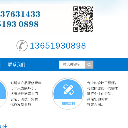
13651930898
联系我们
度计