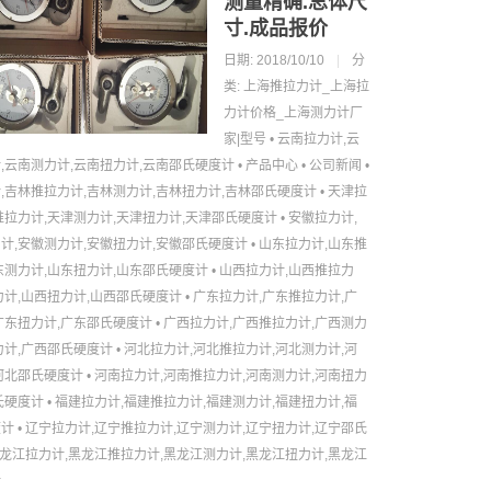
测量精确.总体尺
寸.成品报价
日期: 2018/10/10
|
分
类:
上海推拉力计_上海拉
力计价格_上海测力计厂
家|型号
•
云南拉力计,云
,云南测力计,云南扭力计,云南邵氏硬度计
•
产品中心
•
公司新闻
•
,吉林推拉力计,吉林测力计,吉林扭力计,吉林邵氏硬度计
•
天津拉
推拉力计,天津测力计,天津扭力计,天津邵氏硬度计
•
安徽拉力计,
计,安徽测力计,安徽扭力计,安徽邵氏硬度计
•
山东拉力计,山东推
东测力计,山东扭力计,山东邵氏硬度计
•
山西拉力计,山西推拉力
力计,山西扭力计,山西邵氏硬度计
•
广东拉力计,广东推拉力计,广
广东扭力计,广东邵氏硬度计
•
广西拉力计,广西推拉力计,广西测力
力计,广西邵氏硬度计
•
河北拉力计,河北推拉力计,河北测力计,河
河北邵氏硬度计
•
河南拉力计,河南推拉力计,河南测力计,河南扭力
氏硬度计
•
福建拉力计,福建推拉力计,福建测力计,福建扭力计,福
度计
•
辽宁拉力计,辽宁推拉力计,辽宁测力计,辽宁扭力计,辽宁邵氏
龙江拉力计,黑龙江推拉力计,黑龙江测力计,黑龙江扭力计,黑龙江
计