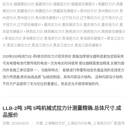
拉力计,福建推拉力计,福建测力计,福建扭力计,福建邵氏硬度计
•
西藏拉力计,西藏
推拉力计,西藏测力计,西藏扭力计,西藏邵氏硬度计
•
贵州拉力计,贵州推拉力计,贵
州测力计,贵州扭力计,贵州邵氏硬度计
•
辽宁拉力计,辽宁推拉力计,辽宁测力计,辽
宁扭力计,辽宁邵氏硬度计
•
重庆拉力计,重庆推拉力计,重庆测力计,重庆扭力计,重
庆邵氏硬度计
•
陕西拉力计,陕西推拉力计,陕西测力计,陕西扭力计,陕西邵氏硬度计
•
青海拉力计,青海推拉力计,青海测力计,青海扭力计,青海邵氏硬度计
•
黑龙江拉力
计,黑龙江推拉力计,黑龙江测力计,黑龙江扭力计,黑龙江邵氏硬度计
200吨300吨测力仪-带t单位的拉力计现货供应 面板加厚使仪器构造更加坚固采用
可充电锂电池代替传统的电池一次充电长时间使用 使仪器精度更加精准,长期为国
内外各施工单位提供 一、功能和特点： 能够进行称重和动态负载监测的无线张力
测力传感器,新的由高品质飞ji级铝制成，具有内部设计结构。 这种内部设计结构
不仅为产品提供了无与伦比的重量比，而且还允许使用单独的内…
LLB-2吨 3吨 5吨机械式拉力计测量精确.总体尺寸.成
品报价
日期: 2018/10/10
|
分类:
上海推拉力计_上海拉力计价格_上海测力计厂家|型号