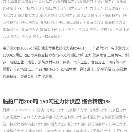
力计,西藏邵氏硬度计
•
贵州拉力计,贵州推拉力计,贵州测力计,贵州扭力计,贵州邵
氏硬度计
•
辽宁拉力计,辽宁推拉力计,辽宁测力计,辽宁扭力计,辽宁邵氏硬度计
•
重
庆拉力计,重庆推拉力计,重庆测力计,重庆扭力计,重庆邵氏硬度计
•
陕西拉力计,陕
西推拉力计,陕西测力计,陕西扭力计,陕西邵氏硬度计
•
青海拉力计,青海推拉力计,
青海测力计,青海扭力计,青海邵氏硬度计
•
黑龙江拉力计,黑龙江推拉力计,黑龙江测
力计,黑龙江扭力计,黑龙江邵氏硬度计
电子测力仪1000kg.煤田 油田专用数显拉力表hz-r-01 一、产品简介： 电子测力仪
1000kg.煤田 油田专用数显拉力表hz-r-01可测拉力和压力,使用场合,五金机电，制
造，船舶工业，煤炭，消防器材电器，包装，汽车工业，食品加工，医疗等不同
需要计重的场合 二、产品功能特点： (1)铝材质，超轻设计，防尘防磁 (2)突破性
的高精度，更适合用于力学测量…
船舶厂用200吨 150吨拉力计供应.综合精度1%
日期: 2016/12/13
|
分类:
北京拉力计_北京推拉力计_北京测力计_北京扭力计_
北京硬度计
•
吉林拉力计,吉林推拉力计,吉林测力计,吉林扭力计,吉林邵氏硬度计
•
四川拉力计,四川推拉力计,四川测力计,四川扭力计,四川邵氏硬度计
•
天津拉力计,
天津推拉力计,天津测力计,天津扭力计,天津邵氏硬度计
•
宁夏推拉力计_宁夏拉力