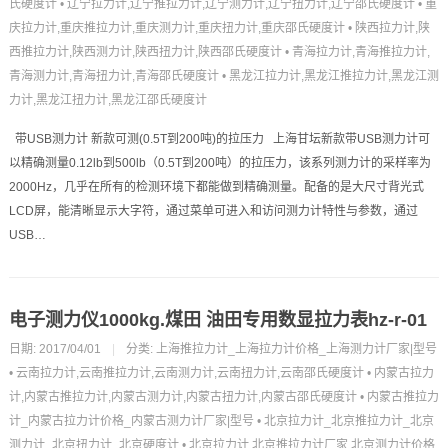
氏硬度计
•
辽宁拉力计,辽宁推拉力计,辽宁测力计,辽宁扭力计,辽宁邵氏硬度计
•
重
庆拉力计,重庆推拉力计,重庆测力计,重庆扭力计,重庆邵氏硬度计
•
陕西拉力计,陕
西推拉力计,陕西测力计,陕西扭力计,陕西邵氏硬度计
•
青海拉力计,青海推拉力计,
青海测力计,青海扭力计,青海邵氏硬度计
•
黑龙江拉力计,黑龙江推拉力计,黑龙江测
力计,黑龙江扭力计,黑龙江邵氏硬度计
带USB测力计 新款可测(0.5T到200吨)的拉压力 上海甘坛新款带USB测力计可
以精确测量0.12lb到500lb（0.5T到200吨）的拉压力，该系列测力计的采样率为
2000Hz，几乎在所有的检测环境下都能做到精确测量。配备的是大尺寸背光式
LCD屏，能清晰显示大字符，通过菜单可进入和访问测力计特性与参数，通过
USB…
电子测力仪1000kg.煤田 油田专用数显拉力表hz-r-01
日期: 2017/04/01
|
分类:
上海推拉力计_上海拉力计价格_上海测力计厂家|型号
•
云南拉力计,云南推拉力计,云南测力计,云南扭力计,云南邵氏硬度计
•
内蒙古拉力
计,内蒙古推拉力计,内蒙古测力计,内蒙古扭力计,内蒙古邵氏硬度计
•
内蒙古推拉力
计_内蒙古拉力计价格_内蒙古测力计厂家|型号
•
北京拉力计_北京推拉力计_北京
测力计_北京扭力计_北京硬度计
•
北京拉力计,北京推拉力计厂家,北京测力计价格