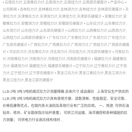
•
云南拉力计,云南推拉力计,云南测力计,云南扭力计,云南邵氏硬度计
•
产品中心
•
公司新闻
•
吉林拉力计,吉林推拉力计,吉林测力计,吉林扭力计,吉林邵氏硬度计
•
天
津拉力计,天津推拉力计,天津测力计,天津扭力计,天津邵氏硬度计
•
安徽拉力计,安
徽推拉力计,安徽测力计,安徽扭力计,安徽邵氏硬度计
•
山东拉力计,山东推拉力计,
山东测力计,山东扭力计,山东邵氏硬度计
•
山西拉力计,山西推拉力计,山西测力计,
山西扭力计,山西邵氏硬度计
•
广东拉力计,广东推拉力计,广东测力计,广东扭力计,
广东邵氏硬度计
•
广西拉力计,广西推拉力计,广西测力计,广西扭力计,广西邵氏硬度
计
•
河北拉力计,河北推拉力计,河北测力计,河北扭力计,河北邵氏硬度计
•
河南拉力
计,河南推拉力计,河南测力计,河南扭力计,河南邵氏硬度计
•
福建拉力计,福建推拉
力计,福建测力计,福建扭力计,福建邵氏硬度计
•
辽宁拉力计,辽宁推拉力计,辽宁测
力计,辽宁扭力计,辽宁邵氏硬度计
•
黑龙江拉力计,黑龙江推拉力计,黑龙江测力计,
黑龙江扭力计,黑龙江邵氏硬度计
LLB-2吨 3吨 5吨机械式拉力计测量精确.总体尺寸.成品报价 上海甘坛生产供应的
LLB-2吨 3吨 5吨机械式拉力计具有使用方便、读数清晰、性能稳定、安全可靠、
价格低廉等优点，在国内各大油田及其他行业有广泛的应用。 一、用途: 可供石油
钻井、修井、矿业勘探指示钻杆悬重； 可供江河运输、海洋捕捞和各种锚链的拉
力测量； 可供电力行业高压线布线时…