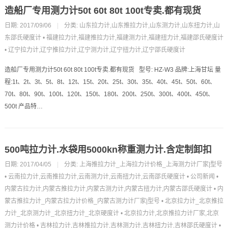
造船厂专用测力计50t 60t 80t 100t专卖.都有现货
日期: 2017/09/06
|
分类:
山东拉力计,山东推拉力计,山东测力计,山东扭力计,山
东邵氏硬度计
•
福建拉力计,福建推拉力计,福建测力计,福建扭力计,福建邵氏硬度计
•
辽宁拉力计,辽宁推拉力计,辽宁测力计,辽宁扭力计,辽宁邵氏硬度计
造船厂专用测力计50t 60t 80t 100t专卖.都有现货 型号: HZ-W3 品牌:上海甘坛 量
程:1t、2t、3t、5t、8t、12t、15t、20t、25t、30t、35t、40t、45t、50t、60t、
70t、80t、90t、100t、120t、150t、180t、200t、250t、300t、400t、450t、
500t 产品特…
500吨拉力计.水袋用5000kn称重测力计.含定制卸扣
日期: 2017/04/05
|
分类:
上海推拉力计_上海拉力计价格_上海测力计厂家|型号
•
云南拉力计,云南推拉力计,云南测力计,云南扭力计,云南邵氏硬度计
•
公司新闻
•
内蒙古拉力计,内蒙古推拉力计,内蒙古测力计,内蒙古扭力计,内蒙古邵氏硬度计
•
内
蒙古推拉力计_内蒙古拉力计价格_内蒙古测力计厂家|型号
•
北京拉力计_北京推拉
力计_北京测力计_北京扭力计_北京硬度计
•
北京拉力计,北京推拉力计厂家,北京
测力计价格
•
吉林拉力计,吉林推拉力计,吉林测力计,吉林扭力计,吉林邵氏硬度计
•