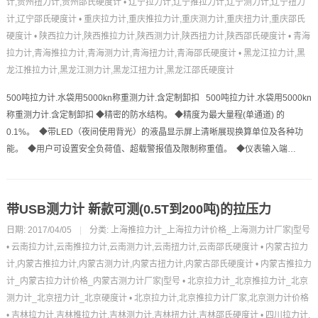
计,贵州扭力计,贵州邵氏硬度计
•
辽宁拉力计,辽宁推拉力计,辽宁测力计,辽宁扭力
计,辽宁邵氏硬度计
•
重庆拉力计,重庆推拉力计,重庆测力计,重庆扭力计,重庆邵氏
硬度计
•
陕西拉力计,陕西推拉力计,陕西测力计,陕西扭力计,陕西邵氏硬度计
•
青海
拉力计,青海推拉力计,青海测力计,青海扭力计,青海邵氏硬度计
•
黑龙江拉力计,黑
龙江推拉力计,黑龙江测力计,黑龙江扭力计,黑龙江邵氏硬度计
500吨拉力计.水袋用5000kn称重测力计.含定制卸扣 500吨拉力计.水袋用5000kn
称重测力计.含定制卸扣 ◆精密的防水结构。 ◆精度为最大量程(单通道) 的
0.1%。 ◆带LED（夜间使用背光）的液晶显示屏上清晰展现换算单位及各种功
能。 ◆用户可设置安全负荷值、超载警报值及限制称重值。 ◆仪表输入端…
带USB测力计 新款可测(0.5T到200吨)的拉压力
日期: 2017/04/05
|
分类:
上海推拉力计_上海拉力计价格_上海测力计厂家|型号
•
云南拉力计,云南推拉力计,云南测力计,云南扭力计,云南邵氏硬度计
•
内蒙古拉力
计,内蒙古推拉力计,内蒙古测力计,内蒙古扭力计,内蒙古邵氏硬度计
•
内蒙古推拉力
计_内蒙古拉力计价格_内蒙古测力计厂家|型号
•
北京拉力计_北京推拉力计_北京
测力计_北京扭力计_北京硬度计
•
北京拉力计,北京推拉力计厂家,北京测力计价格
•
吉林拉力计,吉林推拉力计,吉林测力计,吉林扭力计,吉林邵氏硬度计
•
四川拉力计,