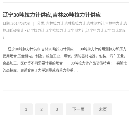
辽宁30吨拉力计供应,吉林20吨拉力计供应
日期: 2014/03/08
|
分类:
吉林拉力计,吉林推拉力计,吉林测力计,吉林扭力计,吉
林邵氏硬度计
•
辽宁拉力计,辽宁推拉力计,辽宁测力计,辽宁扭力计,辽宁邵氏硬度
计
辽宁30吨拉力计供应,吉林20吨拉力计供应 30吨拉力计的可测拉力和压力,
使用场合,五金机电，制造，船舶工业，煤炭，消防器材电器，包装，汽车工业，
食品加工，医疗等不同需要计重的场合 一、30吨拉力计产品功能特点： 突破性
的高精度，更适合用于力学测量或者重力称重 …
1
2
3
下一页
末页