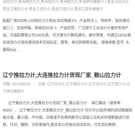
海拉力计,青海推拉力计,青海测力计,青海扭力计,青海邵氏硬度计
•
黑龙江拉力计,
黑龙江推拉力计,黑龙江测力计,黑龙江扭力计,黑龙江邵氏硬度计
船舶厂用200吨 150吨拉力计供应.综合精度1% 产品特点 1、带软件，提供通讯
接口 2、无线传输，距离在85米 3、产品优势：广泛用于工业测力计量的专用产
品，可选配置我公司180仪表，可方便与计算机通讯，操作简便，可通过180仪表
无线测力计双向通讯技术实现标定，置零，单位转换等功能。 规格参数 型号 大
量程(kg) …
辽宁推拉力计,大连推拉力计货现厂家_鞍山拉力计
日期: 2014/06/18
|
分类:
辽宁拉力计,辽宁推拉力计,辽宁测力计,辽宁扭力计,辽
宁邵氏硬度计
辽宁推拉力计,大连推拉力计货现厂家_鞍山拉力计 串口输出（波特率
9600）， 辽宁推拉力计,大连推拉力计_鞍山拉力计 可打印10组存储的测试数据和
最大值、最小值、平均值、合格或不合格判断可以连接上位机对存储数据进行读
取、打印、删除、分析等操作,配合本公司电动测试机台，可实现拉断即…