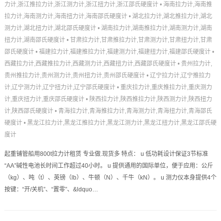
力计,浙江推拉力计,浙江测力计,浙江扭力计,浙江邵氏硬度计
•
海南拉力计,海南推
拉力计,海南测力计,海南扭力计,海南邵氏硬度计
•
湖北拉力计,湖北推拉力计,湖北
测力计,湖北扭力计,湖北邵氏硬度计
•
湖南拉力计,湖南推拉力计,湖南测力计,湖南
扭力计,湖南邵氏硬度计
•
甘肃拉力计,甘肃推拉力计,甘肃测力计,甘肃扭力计,甘肃
邵氏硬度计
•
福建拉力计,福建推拉力计,福建测力计,福建扭力计,福建邵氏硬度计
•
西藏拉力计,西藏推拉力计,西藏测力计,西藏扭力计,西藏邵氏硬度计
•
贵州拉力计,
贵州推拉力计,贵州测力计,贵州扭力计,贵州邵氏硬度计
•
辽宁拉力计,辽宁推拉力
计,辽宁测力计,辽宁扭力计,辽宁邵氏硬度计
•
重庆拉力计,重庆推拉力计,重庆测力
计,重庆扭力计,重庆邵氏硬度计
•
陕西拉力计,陕西推拉力计,陕西测力计,陕西扭力
计,陕西邵氏硬度计
•
青海拉力计,青海推拉力计,青海测力计,青海扭力计,青海邵氏
硬度计
•
黑龙江拉力计,黑龙江推拉力计,黑龙江测力计,黑龙江扭力计,黑龙江邵氏硬
度计
起重铺管船用800t拉力计租赁 专业做.现货多 特点： u 低功耗设计保证3节标准
“AA”碱性电池长时间工作超过40小时。 u 提供通用的国际单位，便于应用：公斤
（kg）、吨（t）、英镑（lb）、牛顿（N）、千牛（kN）。 u 测力仪本身提供4个
按键：“开/关机”、“置零”、&ldquo…