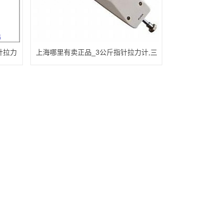
针拉力
上海哪里有卖正品_3公斤指针拉力计,三
十牛表盘式拉力计