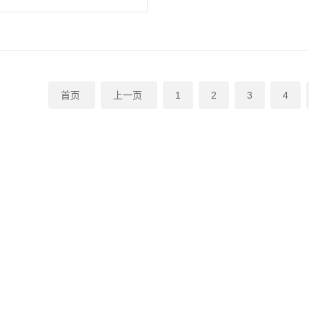
拉力计【专售正品】
首页
上一页
1
2
3
4