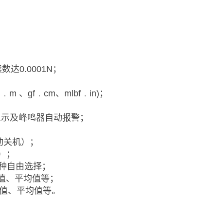
达0.0001N；
 、gf﹒cm、mlbf﹒in)；
显示及峰鸣器自动报警；
动关机）；
9）；
秒四种自由选择；
值、平均值等；
小值、平均值等。