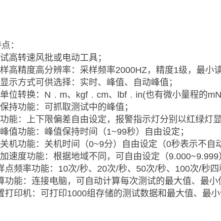
特点：
测试高转速风批或电动工具；
采样高精度高分辨率：采样频率2000HZ，精度1级，最小读数
三种显示方式可供选择：实时、峰值、自动峰值；
种单位转换：N﹒m、kgf﹒cm、lbf﹒in(也有微小量程的mN﹒m
值保持功能：可抓取测试中的峰值；
比较功能：上下限偏差自由设定，报警指示灯分别以红绿灯
动峰值功能：峰值保持时间（1~99秒）自由设定；
动关机功能：关机时间（0~9分）自由设定（0秒表示不自
力加速度功能：根据地域不同，可自由设定（9.000~9.99
采样点频率功能：10次/秒、20次/秒、50次/秒、100次/
.计算功能：连接电脑，可自动计算每次测试的最大值、最小
内置打印机：可打印1000组存储的测试数据和最大值、最