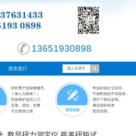
13651930898
联系我们
计_数显扭力测定仪,瓶盖扭矩试