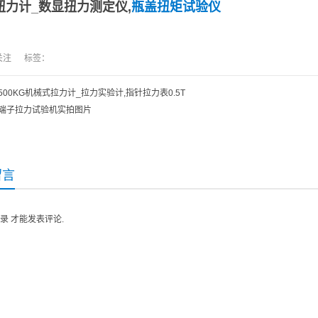
扭力计_数显扭力测定仪,
瓶盖扭矩试验仪
人关注 标签：
500KG机械式拉力计_拉力实验计,指针拉力表0.5T
端子拉力试验机实拍图片
留言
录
才能发表评论.