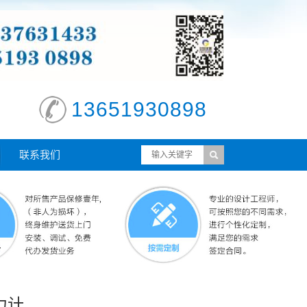
13651930898
联系我们
力计