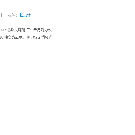
人关注 标签：
拉力计
500t 防爆抗辐射 工业专用测力仪​
80 吨高亮显示屏 测力仪无惧强光