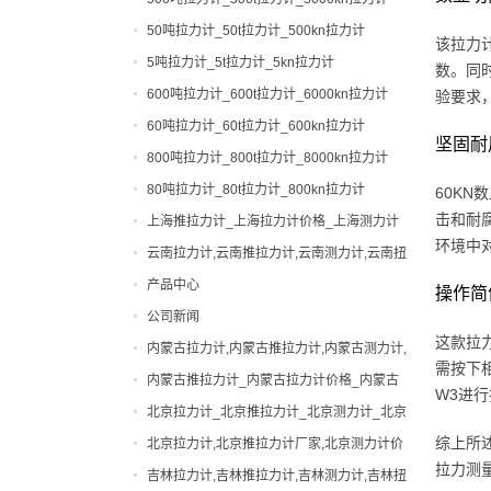
50吨拉力计_50t拉力计_500kn拉力计
该拉力
5吨拉力计_5t拉力计_5kn拉力计
数。同
600吨拉力计_600t拉力计_6000kn拉力计
验要求
60吨拉力计_60t拉力计_600kn拉力计
坚固耐
800吨拉力计_800t拉力计_8000kn拉力计
80吨拉力计_80t拉力计_800kn拉力计
60K
击和耐
上海推拉力计_上海拉力计价格_上海测力计
环境中
厂家|型号
云南拉力计,云南推拉力计,云南测力计,云南扭
力计,云南邵氏硬度计
产品中心
操作简
公司新闻
0-200吨拉力计
这款拉
内蒙古拉力计,内蒙古推拉力计,内蒙古测力计,
0-200吨测力计
便携式硬度计
需按下
内蒙古扭力计,内蒙古邵氏硬度计
内蒙古推拉力计_内蒙古拉力计价格_内蒙古
出租拉力计,上海拉力计出租,拉力计租赁,船
W3进
测力计厂家|型号
北京拉力计_北京推拉力计_北京测力计_北京
用拉力计出租
张力计
扭力计_北京硬度计
综上所
北京拉力计,北京推拉力计厂家,北京测力计价
弹簧扭力试验机
拉力测
格
吉林拉力计,吉林推拉力计,吉林测力计,吉林扭
弹簧试验机