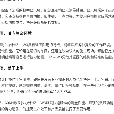
计配备了清晰的数字显示屏，能够直观地显示测量结果。显示屏采用了高
时，它还支持多种单位切换，如牛顿、千克力等，方便用户根据实际需求
，轻松切换单位，快速获取所需的数据。
用，适应复杂环境
N数显拉力计HZ – W3具有坚固耐用的特点，能够适应各种复杂的工作环
腐蚀性能。无论是在潮湿的车间，还是在沙尘较大的施工现场，都能稳定
对钢丝绳等设备进行拉力检测，HZ – W3凭借其坚固的结构和稳定的性
便，易于上手
力计的操作非常简便，即使是没有专业知识的人员也能快速上手。它采用
相应的按键，就能完成测量、清零、单位切换等功能。在一些小型企业的生
行拉力测量，降低了企业的培训成本和人力成本。
述，60KN数显拉力计HZ – W3以其快速精准的测量性能、直观的数显
量的得力助手，为提高生产效率和产品质量发挥了重要作用。