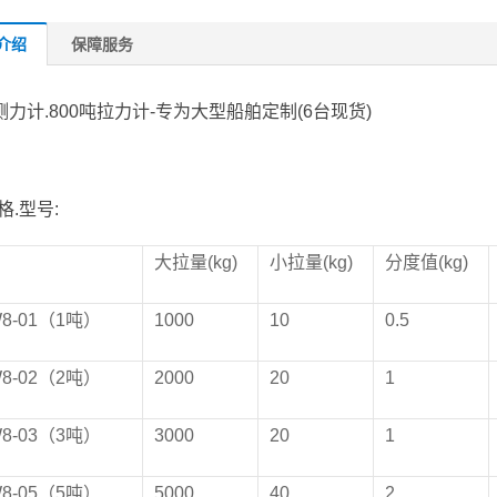
介绍
保障服务
吨测力计.800吨拉力计-专为大型船舶定制(6台现货)
格.型号:
大拉量(kg)
小拉量(kg)
分度值(kg)
W
8
-01（1吨）
1000
10
0.5
W
8
-02（2吨）
2000
20
1
W
8
-03（3吨）
3000
20
1
W
8
-05（5吨）
5000
40
2