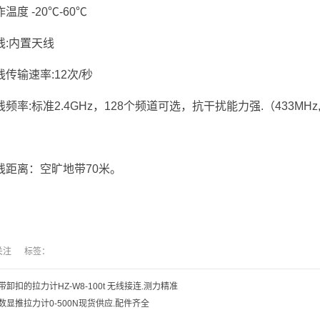
温度 -20℃-60℃
线:内置天线
线传输速率:12次/秒
线频率:标准2.4GHz，128个频道可选，抗干扰能力强.（433MHz, 
线距离：空旷地带70米。
人关注 标签：
带卸扣的拉力计HZ-W8-100t 无线接连.测力精准
数显推拉力计0-500N现货供应.配件齐全