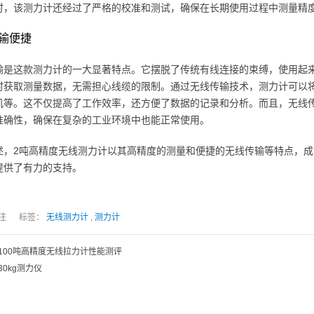
时，该测力计还经过了严格的校准和测试，确保在长期使用过程中测量精
输便捷
输是这款测力计的一大显著特点。它摆脱了传统有线连接的束缚，使用起
时获取测量数据，无需担心线缆的限制。通过无线传输技术，测力计可以
机等。这不仅提高了工作效率，还方便了数据的记录和分析。而且，无线
准确性，确保在复杂的工业环境中也能正常使用。
述，2吨高精度无线测力计以其高精度的测量和便捷的无线传输等特点，
提供了有力的支持。
人关注 标签：
无线测力计
,
测力计
100吨高精度无线拉力计性能测评
30kg测力仪